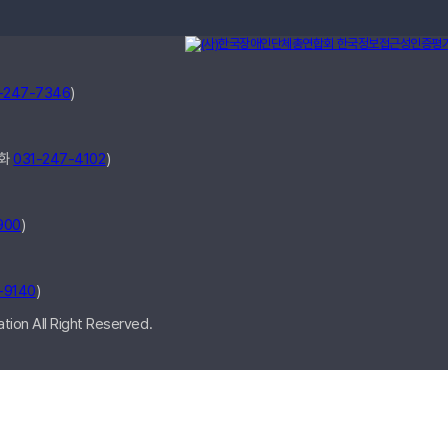
-247-7346
)
전화
031-247-4102
)
900
)
-9140
)
ion All Right Reserved.