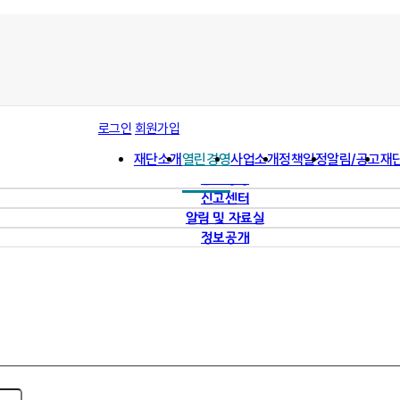
경영공시
로그인
회원가입
사회책임경영 (CSR)
재단소개
열린경영
사업소개
정책일정
알림/공고
재
ESG경영
윤리경영
신고센터
알림 및 자료실
정보공개