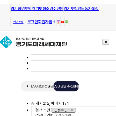
경기청년포털
모든 방향으로 열린길과 그길을 안내
경기도청소년수련원
경기도청년노동자통장
하는
경기도미래세대재단
열린경영
로그인
회원가입
언어 선택
✕
ESG경영 선언문
ESG 경영 추진현황
총 게시물
5
, 페이지
1
/ 1
검색 조건
검색어 입력