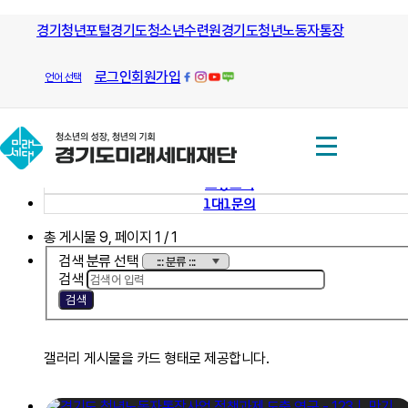
모든 방향으로 열린길과 그길을 안내
경기청년포털
경기도청소년수련원
하는
경기도청년노동자통장
재단소식
홍보간행물
경기도미래세대재단
로그인
회원가입
언어 선택
재단소식
보도자료
홍보간행물
도정소식
1대1문의
총 게시물
9
, 페이지
1
/ 1
검색 분류 선택
검색
검색
갤러리 게시물을 카드 형태로 제공합니다.