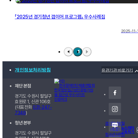
「2025년 경기청년 갭이어 프로그램」 우수사례집
2025-11-
1
개인정보처리방침
유관기관 바로가기
재단 본점
경기도 수원시 팔달구
효원로 1, 신관
106호
(대표전화
031-247-
7346
)
청년 본부
경기청년포털
뉴스레터
(새 창)
구독하기
경기도 수원시 팔달구
청소년수련원