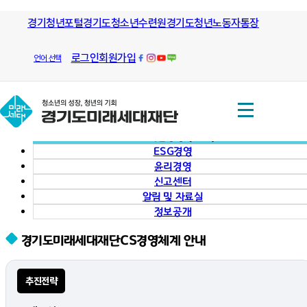
모든 방향으로 열린길과 그길을
경기청년포털
경기도청소년수련원
경기도청년노동자통장
안내
하는
사회책임경영
열린경영
로그인
회원가입
언어 선택
(CSR)
경기도미래세대재단
열린경영
경영공시
사회책임경영 (CSR)
ESG경영
윤리경영
신고센터
알림 및 자료실
정보공개
경기도미래세대재단
CS경영체계 안내