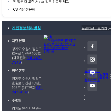
전 직원 대 고객 서비스 업무 만족도 제고
CS 역량 전문화
개인정보처리방침
유관기관 바로가기
재단 본점
경기도 수원시 팔달구
효원로 1, 신관
106호
(대표전화
031-247-
7346
)
청년 본부
경기청년포털
뉴스레터
(새 창)
구독하기
경기도 수원시 팔달구
청소년수련원
효원로 1, 신관
101호,
(새 창)
105호
(대표전화
031-
247-4102
)
수련원
경기도 안산시 단원구