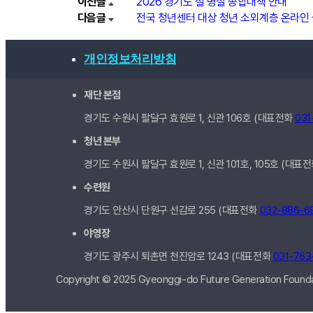
이전글
2026 경기도 설 명절 종합대책 안내
다음글
전국 청년센터 대상 청년 소외계층 온라인 
개인정보처리방침
재단 본점
경기도 수원시 팔달구 효원로 1, 신관
106호
(대표전화
031
청년 본부
경기도 수원시 팔달구 효원로 1, 신관
101호, 105호
(대표
수련원
경기도 안산시 단원구 선감로 255 (대표전화
032-886-6
야영장
경기도 광주시 퇴촌면 천진암로 1243 (대표전화
031-763
Copyright © 2025 Gyeonggi-do Future Generation Foundat