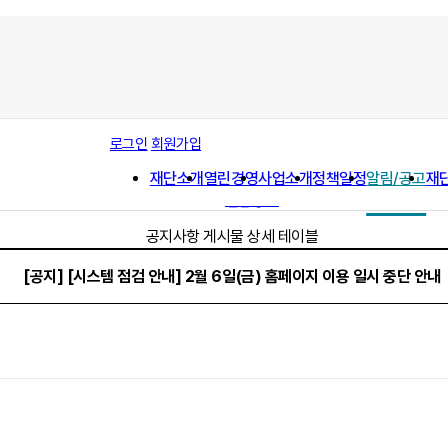
공지사항
로그인
회원가입
채용공고
재단소개
열린경영
사업소개
정책일정
알림/공고
재
사업공고
입찰공고
공지사항 게시물 상세 테이블
[공지] [시스템 점검 안내] 2월 6일(금) 홈페이지 이용 일시 중단 안내