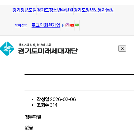
경기청년포털
모든 방향으로 열린길과 그길을 안내
경기도청소년수련원
경기도청년노동자통장
하는
경기도미래세대재단
알림/공고
로그인
회원가입
언어 선택
✕
작성일
2026-02-06
조회수
314
첨부파일
없음