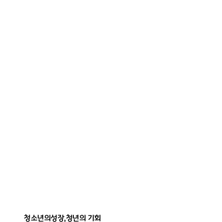
경기도
청년
경
정책
청년들이
기
지원
도
받을
청
수
있는모든것
소
청
년
년
수
본
련
부
원
청소년의성장,청년의 기회