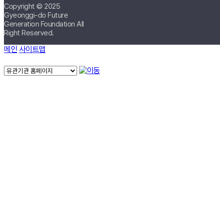
Copyright © 2025
Gyeonggi-do Future
Generation Foundation All
Right Reserved.
메인
사이트맵