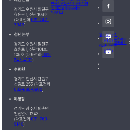
경기도 수원시 팔달구
효원로 1, 신관
106호
(대표전화
031-247-
7346
)
청년 본부
경기청년포털
뉴스레터
(새 창)
구독하기
경기도 수원시 팔달구
청소년수련원
효원로 1, 신관
101호,
(새 창)
105호
(대표전화
031-
247-4102
)
수련원
경기도 안산시 단원구
선감로 255 (대표전화
032-886-6900
)
야영장
경기도 광주시 퇴촌면
천진암로 1243
(대표전화
031-763-
9140
)