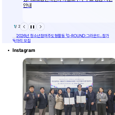
안내
+
2
/
2
❚❚
Instagram